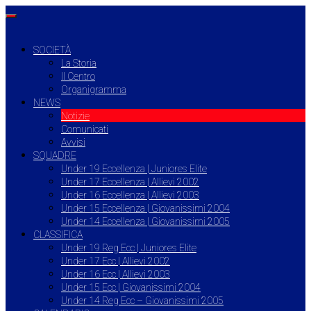
SOCIETÀ
La Storia
Il Centro
Organigramma
NEWS
Notizie
Comunicati
Avvisi
SQUADRE
Under 19 Eccellenza | Juniores Elite
Under 17 Eccellenza | Allievi 2002
Under 16 Eccellenza | Allievi 2003
Under 15 Eccellenza | Giovanissimi 2004
Under 14 Eccellenza | Giovanissimi 2005
CLASSIFICA
Under 19 Reg Ecc | Juniores Elite
Under 17 Ecc | Allievi 2002
Under 16 Ecc | Allievi 2003
Under 15 Ecc | Giovanissimi 2004
Under 14 Reg Ecc – Giovanissimi 2005