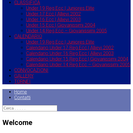
CLASSIFICA
Under 19 Reg Ecc | Juniores Elite
Under 17 Ecc | Allievi 2002
Under 16 Ecc | Allievi 2003
Under 15 Ecc | Giovanissimi 2004
Under 14 Reg Ecc – Giovanissimi 2005
CALENDARIO
Under 19 Reg Ecc | Juniores Elite
Calendario Under 17 Reg Ecc | Allievi 2002
Calendario Under 16 Reg Ecc | Allievi 2003
Calendario Under 15 Reg Ecc | Giovanissimi 2004
Calendario Under 14 Reg Ecc – Giovanissimi 2005
CONVOCAZIONI
GALLERY
TORNEI
Home
Contatti
Welcome