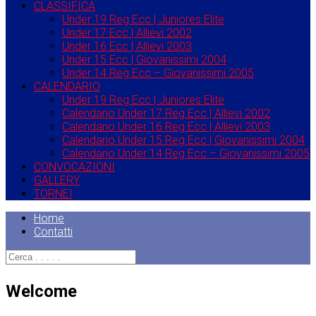
CLASSIFICA
Under 19 Reg Ecc | Juniores Elite
Under 17 Ecc | Allievi 2002
Under 16 Ecc | Allievi 2003
Under 15 Ecc | Giovanissimi 2004
Under 14 Reg Ecc – Giovanissimi 2005
CALENDARIO
Under 19 Reg Ecc | Juniores Elite
Calendario Under 17 Reg Ecc | Allievi 2002
Calendario Under 16 Reg Ecc | Allievi 2003
Calendario Under 15 Reg Ecc | Giovanissimi 2004
Calendario Under 14 Reg Ecc – Giovanissimi 2005
CONVOCAZIONI
GALLERY
TORNEI
Home
Contatti
Welcome