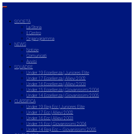
SOCIETÀ
La Storia
Il Centro
Organigramma
NEWS
Notizie
Comunicati
Avvisi
SQUADRE
Under 19 Eccellenza | Juniores Elite
Under 17 Eccellenza | Allievi 2002
Under 16 Eccellenza | Allievi 2003
Under 15 Eccellenza | Giovanissimi 2004
Under 14 Eccellenza | Giovanissimi 2005
CLASSIFICA
Under 19 Reg Ecc | Juniores Elite
Under 17 Ecc | Allievi 2002
Under 16 Ecc | Allievi 2003
Under 15 Ecc | Giovanissimi 2004
Under 14 Reg Ecc – Giovanissimi 2005