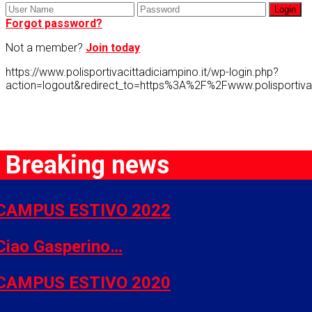
Forgot password?
Not a member?
Join today
https://www.polisportivacittadiciampino.it/wp-login.php?
action=logout&redirect_to=https%3A%2F%2Fwww.polisportiv
Breaking news
CAMPUS ESTIVO 2022
Ciao Gasperino…
CAMPUS ESTIVO 2020