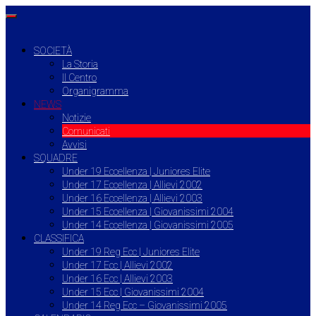
SOCIETÀ
La Storia
Il Centro
Organigramma
NEWS
Notizie
Comunicati
Avvisi
SQUADRE
Under 19 Eccellenza | Juniores Elite
Under 17 Eccellenza | Allievi 2002
Under 16 Eccellenza | Allievi 2003
Under 15 Eccellenza | Giovanissimi 2004
Under 14 Eccellenza | Giovanissimi 2005
CLASSIFICA
Under 19 Reg Ecc | Juniores Elite
Under 17 Ecc | Allievi 2002
Under 16 Ecc | Allievi 2003
Under 15 Ecc | Giovanissimi 2004
Under 14 Reg Ecc – Giovanissimi 2005