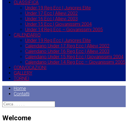
CLASSIFICA
Under 19 Reg Ecc | Juniores Elite
Under 17 Ecc | Allievi 2002
Under 16 Ecc | Allievi 2003
Under 15 Ecc | Giovanissimi 2004
Under 14 Reg Ecc – Giovanissimi 2005
CALENDARIO
Under 19 Reg Ecc | Juniores Elite
Calendario Under 17 Reg Ecc | Allievi 2002
Calendario Under 16 Reg Ecc | Allievi 2003
Calendario Under 15 Reg Ecc | Giovanissimi 2004
Calendario Under 14 Reg Ecc – Giovanissimi 2005
CONVOCAZIONI
GALLERY
TORNEI
Home
Contatti
Welcome