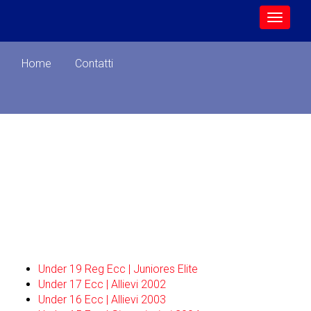
Home
Contatti
Calendario Under 14 Reg
Ecc – Giovanissimi 2005
Under 19 Reg Ecc | Juniores Elite
Under 17 Ecc | Allievi 2002
Under 16 Ecc | Allievi 2003