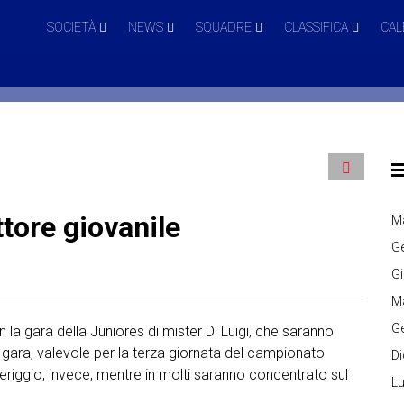
SOCIETÀ
NEWS
SQUADRE
CLASSIFICA
CAL
tore giovanile
M
G
G
M
G
on la gara della Juniores di mister Di Luigi, che saranno
 gara, valevole per la terza giornata del campionato
D
eriggio, invece, mentre in molti saranno concentrato sul
Lu