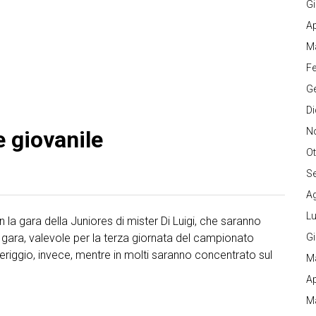
G
Ap
M
Fe
G
D
N
e giovanile
Ot
S
A
Lu
on la gara della Juniores di mister Di Luigi, che saranno
 gara, valevole per la terza giornata del campionato
G
eriggio, invece, mentre in molti saranno concentrato sul
M
Ap
M