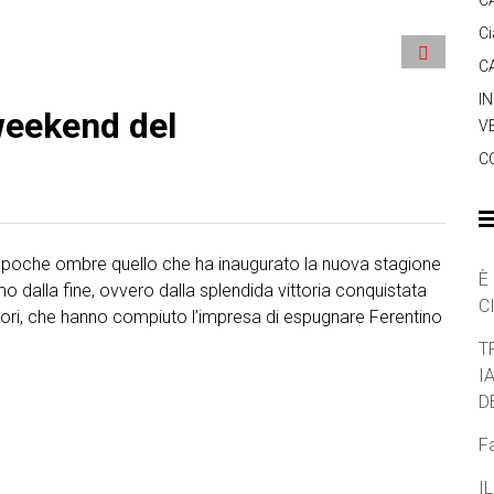
C
C
C
IN
weekend del
V
C
e poche ombre quello che ha inaugurato la nuova stagione
È
mo dalla fine, ovvero dalla splendida vittoria conquistata
C
 Cori, che hanno compiuto l’impresa di espugnare Ferentino
T
I
D
F
I