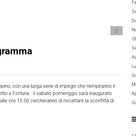
Fe
G
D
N
Ot
rogramma
S
A
Lu
G
M
ampino, con una lunga serie di impegni che riempiranno il
cotto e Fortuna. Il sabato pomeriggio sarà inaugurato
Ap
 alle ore 15.00 cercheranno di riscattare la sconfitta di
G